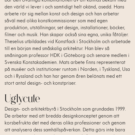
bär den ovanliga kombinationen av att kännas bekant med
den värld vi lever i och samtidigt helt okänd, osedd. Hans
arbete rör sig mellan konst och design och han arbetar
såväl med olika konstkommissioner som med egen
produktion, utställningar, set design, installationer, böcker,
filmer och musik. Han skapar också sina egna, unika fåtöljer.
Theselius utbildades vid Konstfack i Stockholm och arbetade
till en början med småskalig arkitektur. Han blev så
småningom professor HDK i Göteborg och senare medlem i
Svenska Konstakademien. Mats arbete finns representerat
på muséer och institutioner runtom i Norden, i Tyskland, Usa
och i Ryssland och han har genom åren belönats med ett
stort antal design- och konstpriser.
Uglycute
Design- och arkitektbyrå i Stockholm som grundades 1999.
De arbetar med att bredda designkonceptet genom att
korsbefrukta det med deras olika professioner och genom
att analysera dess samhällspåverkan. Detta görs inte bara