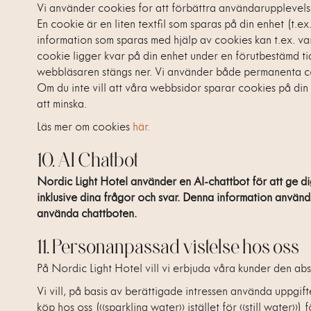
Vi använder cookies for att förbättra användarupplevel
En cookie är en liten textfil som sparas på din enhet (t.ex
information som sparas med hjälp av cookies kan t.ex. 
cookie ligger kvar på din enhet under en förutbestämd tid
webbläsaren stängs ner. Vi använder både permanenta co
Om du inte vill att våra webbsidor sparar cookies på din
att minska.
Läs mer om cookies
här.
10. AI Chatbot
Nordic Light Hotel använder en AI-chattbot för att ge dig
inklusive dina frågor och svar. Denna information används 
använda chattboten.
11. Personanpassad vistelse hos oss
På Nordic Light Hotel vill vi erbjuda våra kunder den ab
Vi vill, på basis av berättigade intressen använda uppgif
köp hos oss («sparkling water» istället för «still water»)