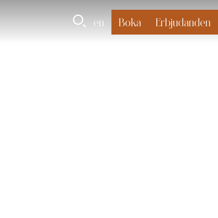
en
Boka
Erbjudanden
tar på våra hotell, utnyttjar tjänster som vi
er. Nedan finner du också kontaktuppgifter om du har
PR.
tel.com
, är ansvarig för behandlingen av
föring och utskick av e-post till våra kunder och andra
 vistelse
 behöver för att kunna uppfylla avtalet om bokning och