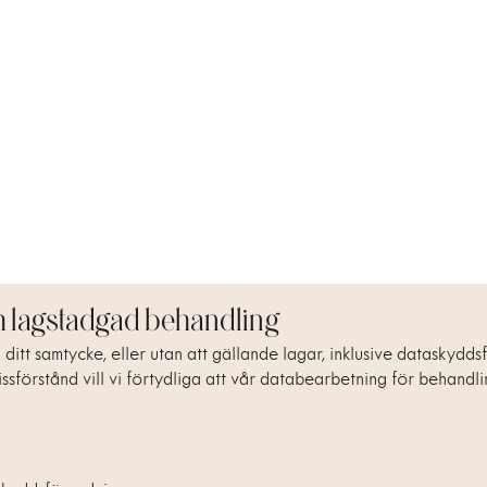
r utveckling, felsökning och säkerhet
göra felsökningar och korrigera fel, för att förbättra våra tjänst
rsonuppgifter för att verifiera din identitet, inklusive verifier
de går, men måste också behandla personuppgifter för utvecklings-,
ör andra ändamål
 dig till oss med förfrågningar, behandlar vi personuppgifter du 
ma intressen, eller att kunna uppfylla avtal med dig, eller att be
ler baserat på ditt samtycke, kan vi i vissa fall tvingas att behan
eller domstol ålägger oss eller tillåter oss detta.
h lagstadgad behandling
an ditt samtycke, eller utan att gällande lagar, inklusive datasky
missförstånd vill vi förtydliga att vår databearbetning för behand