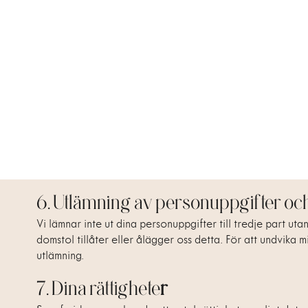
4. Behandling av personuppgifter fö
Vi behandlar uppgifter, inklusive personuppgifter för att 
användare och användarbeteenden. Dessutom behandlar vi pe
Vi anonymiserar uppgifter och tar fram statistik så långt 
5. Behandling av personuppgifter f
Om du kontaktar vår kundtjänst eller på annat sätt vänder
besvara och logga din förfrågan. Basen för detta är legiti
Förutom behandling som beskrivs i vår integritetspolicy el
dataskyddsförordningen och GDPR, giltig myndighetsorder 
6. Utlämning av personuppgifter oc
Vi lämnar inte ut dina personuppgifter till tredje part ut
domstol tillåter eller ålägger oss detta. För att undvika 
utlämning.
7. Dina rättighete
r