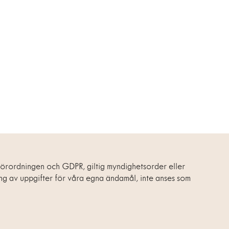
er och tekniken vi använder samt för att analysera
ing av identitet vid användning av våra digitala tjänster.
 felsöknings-, statistik- eller säkerhetsändamål.
lämnar i den utsträckning det behövs för att kunna
svara dina förfrågningar.
dla personuppgifter när gällande förordningar, inklusive
ddsförordningen och GDPR, giltig myndighetsorder eller
ling av uppgifter för våra egna ändamål, inte anses som