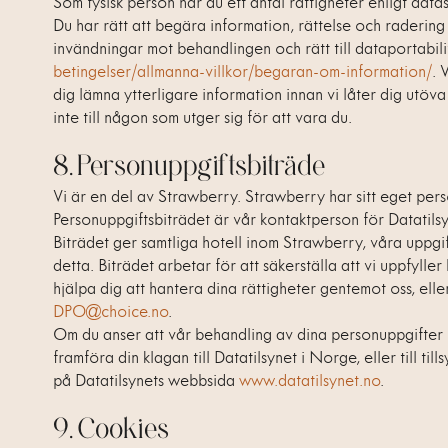
Som fysisk person har du ett antal rättigheter enligt dat
Du har rätt att begära information, rättelse och raderin
invändningar mot behandlingen och rätt till dataportabilite
betingelser/allmanna-villkor/begaran-om-information/
. 
dig lämna ytterligare information innan vi låter dig utöva
inte till någon som utger sig för att vara du.
8. Personuppgiftsbiträde
Vi är en del av Strawberry. Strawberry har sitt eget perso
Personuppgiftsbiträdet är vår kontaktperson för Datatil
Biträdet ger samtliga hotell inom Strawberry, våra upp
detta. Biträdet arbetar för att säkerställa att vi uppfyl
hjälpa dig att hantera dina rättigheter gentemot oss, ell
DPO@choice.no
.
Om du anser att vår behandling av dina personuppgifter 
framföra din klagan till Datatilsynet i Norge, eller till t
på Datatilsynets webbsida
www.datatilsynet.no
.
9. Cookies