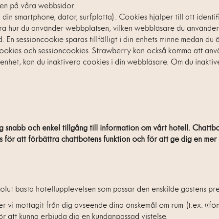
sen på våra webbsidor.
. din smartphone, dator, surfplatta). Cookies hjälper till att iden
vara hur du använder webbplatsen, vilken webbläsare du använder
. En sessioncookie sparas tillfälligt i din enhets minne medan du
okies och sessioncookies. Strawberry kan också komma att anvä
 enhet, kan du inaktivera cookies i din webbläsare. Om du inakt
 snabb och enkel tillgång till information om vårt hotell. Chatt
för att förbättra chattbotens funktion och för att ge dig en mer 
solut bästa hotellupplevelsen som passar den enskilde gästens pre
ter vi mottagit från dig avseende dina önskemål om rum (t.ex. «f
 för att kunna erbjuda dig en kundanpassad vistelse.