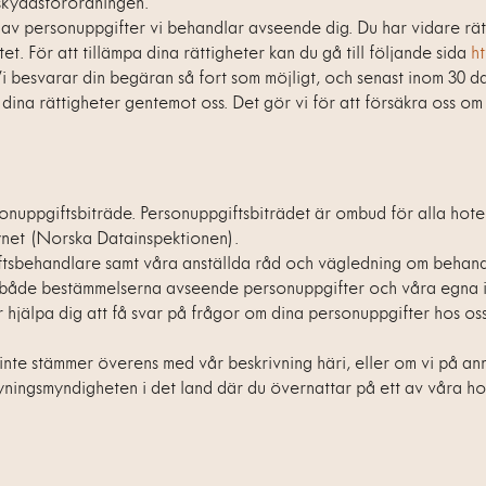
askyddsförordningen.
g av personuppgifter vi behandlar avseende dig. Du har vidare rät
t. För att tillämpa dina rättigheter kan du gå till följande sida
h
Vi besvarar din begäran så fort som möjligt, och senast inom 30 da
 dina rättigheter gentemot oss. Det gör vi för att försäkra oss om 
nuppgiftsbiträde. Personuppgiftsbiträdet är ombud för alla hotell 
synet (Norska Datainspektionen).
giftsbehandlare samt våra anställda råd och vägledning om behan
ler både bestämmelserna avseende personuppgifter och våra egna in
er hjälpa dig att få svar på frågor om dina personuppgifter hos o
inte stämmer överens med vår beskrivning häri, eller om vi på an
illsyningsmyndigheten i det land där du övernattar på ett av våra h