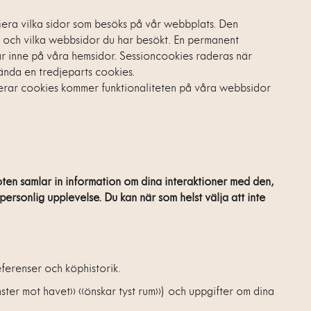
tifiera vilka sidor som besöks på vår webbplats. Den
 och vilka webbsidor du har besökt. En permanent
 är inne på våra hemsidor. Sessioncookies raderas när
nda en tredjeparts cookies.
iverar cookies kommer funktionaliteten på våra webbsidor
boten samlar in information om dina interaktioner med den,
personlig upplevelse. Du kan när som helst välja att inte
ferenser och köphistorik.
önster mot havet» «önskar tyst rum») och uppgifter om dina